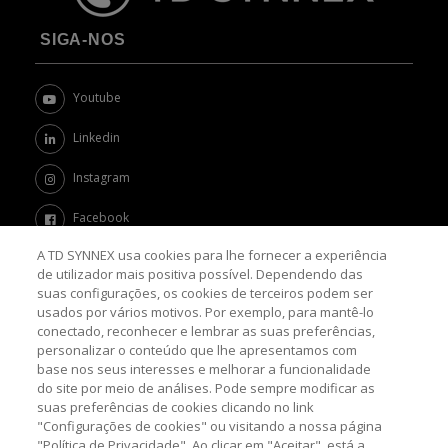
SIGA-NOS
Youtube
Linkedin
Instagram
Facebook
A TD SYNNEX usa cookies para lhe fornecer a experiência
Twitter
de utilizador mais positiva possível. Dependendo das
suas configurações, os cookies de terceiros podem ser
Channel Academy
usados por vários motivos. Por exemplo, para mantê-lo
conectado, reconhecer e lembrar as suas preferências,
SOBRE O BLOG
personalizar o conteúdo que lhe apresentamos com
base nos seus interesses e melhorar a funcionalidade
do site por meio de análises. Pode sempre modificar as
Nosso objetivo é levar até você as principais informações e
suas preferências de cookies clicando no link
tendências sobre o mercado de TI, com a missão de mantê-lo
atualizado sobre as últimas novidades do universo da tecnologia.
"Configurações de cookies" ou visitando a nossa página
"Política de Privacidade". Ao clicar em "Aceitar", está a