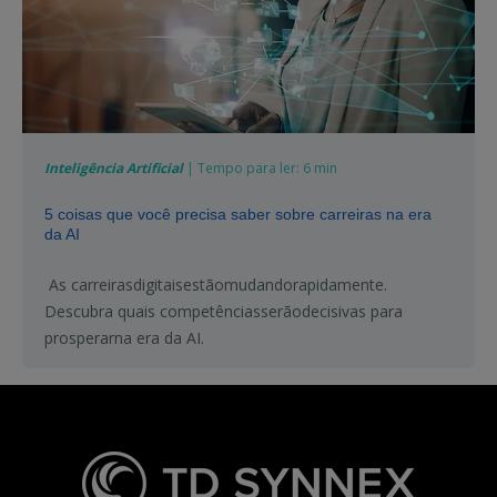
Inteligência Artificial
| Tempo para ler: 6 min
5 coisas que você precisa saber sobre carreiras na era
da AI
As
carreiras
digitais
estão
mudando
rapidamente
.
Descubra
quais
competências
serão
decisivas
para
prosperar
na
era da AI.