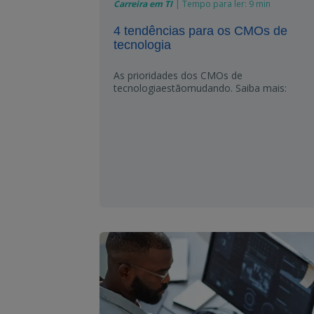
Carreira em TI
|
Tempo para ler:
9 min
4 tendências para os CMOs de
tecnologia
As
prioridades
dos CMOs de
tecnologia
estão
mudando
. Saiba
mais
: