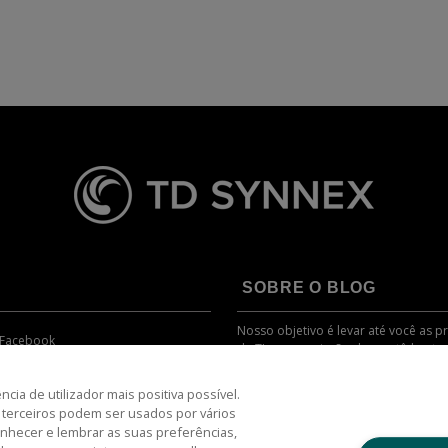
SOBRE O BLOG
Nosso objetivo é levar até você as 
Facebook
de TI, com a missão de mantê-lo atu
tecnologia.
Twitter
ia de utilizador mais positiva possível.
terceiros podem ser usados por vários
Channel Academy
onhecer e lembrar as suas preferências,