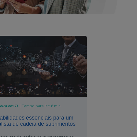
eira em TI
|
Tempo para ler:
6 min
abilidades essenciais para um
lista de cadeia de suprimentos