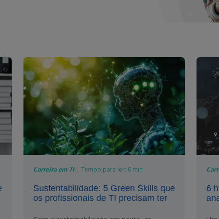
Carreira em TI
|
Tempo para ler:
6 min
Carr
e
Sustentabilidade: 5 Green Skills que
6 h
os profissionais de TI precisam ter
ana