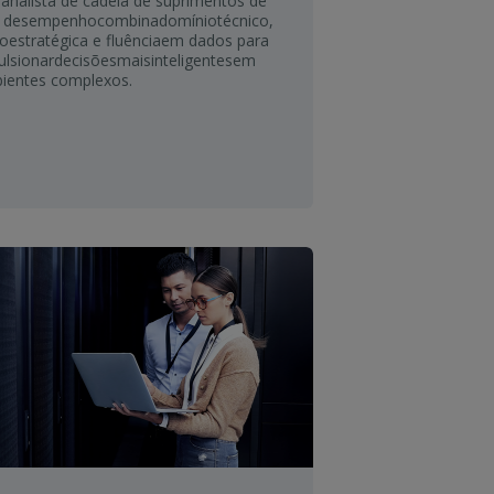
m
analista
de
cadeia
de
suprimentos
de
o
desempenho
combina
domínio
técnico
,
ão
estratégica
e
fluência
em
dados para
ulsionar
decisões
mais
inteligentes
em
ientes
complexos
.