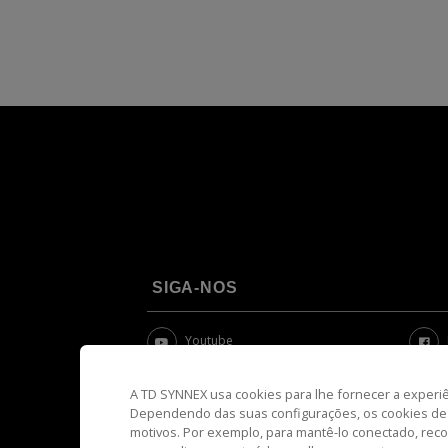
SIGA-NOS
Youtube
Linkedin
A TD SYNNEX usa cookies para lhe fornecer a experiênc
Dependendo das suas configurações, os cookies de 
Instagram
motivos. Por exemplo, para mantê-lo conectado, rec