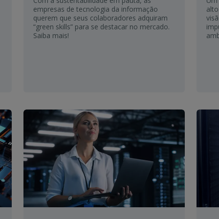
Com a sustentabilidade em pauta, as
U
empresas de tecnologia da informação
alt
querem que seus colaboradores adquiram
vis
“green skills” para se destacar no mercado.
imp
Saiba mais!
amb