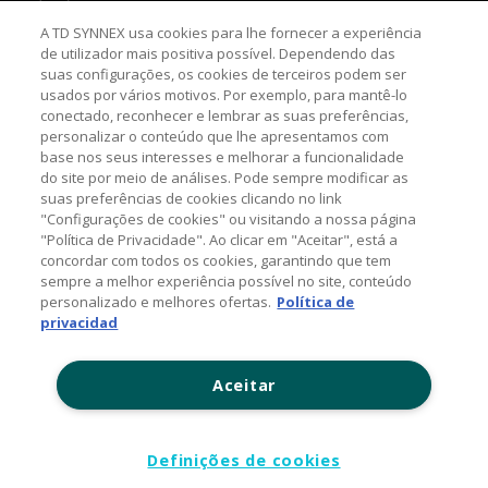
A TD SYNNEX usa cookies para lhe fornecer a experiência
Twitter
de utilizador mais positiva possível. Dependendo das
suas configurações, os cookies de terceiros podem ser
Channel Academy
usados por vários motivos. Por exemplo, para mantê-lo
conectado, reconhecer e lembrar as suas preferências,
SOBRE O BLOG
personalizar o conteúdo que lhe apresentamos com
base nos seus interesses e melhorar a funcionalidade
do site por meio de análises. Pode sempre modificar as
Nosso objetivo é levar até você as principais informações e
suas preferências de cookies clicando no link
tendências sobre o mercado de TI, com a missão de mantê-lo
atualizado sobre as últimas novidades do universo da tecnologia.
"Configurações de cookies" ou visitando a nossa página
"Política de Privacidade". Ao clicar em "Aceitar", está a
concordar com todos os cookies, garantindo que tem
sempre a melhor experiência possível no site, conteúdo
© 2026 TD SYNNEX Corporation, 44201 Nobel Drive,
personalizado e melhores ofertas.
Política de
Fremont, CA 94538, USA, Tel: +1 954 308 0570
privacidad
Política de Comentários
Aceitar
Contato: (11) 5525-7300
www.tdsynnex.com
Definições de cookies