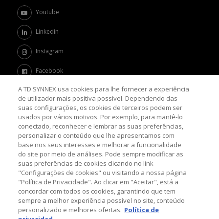
Youtube
Linkedin
Instagram
Facebook
A TD SYNNEX usa cookies para lhe fornecer a experiência
Twitter
de utilizador mais positiva possível. Dependendo das
suas configurações, os cookies de terceiros podem ser
Channel Academy
usados por vários motivos. Por exemplo, para mantê-lo
conectado, reconhecer e lembrar as suas preferências,
SOBRE O BLOG
personalizar o conteúdo que lhe apresentamos com
base nos seus interesses e melhorar a funcionalidade
do site por meio de análises. Pode sempre modificar as
Nosso objetivo é levar até você as principais informações e
suas preferências de cookies clicando no link
tendências sobre o mercado de TI, com a missão de mantê-lo
"Configurações de cookies" ou visitando a nossa página
atualizado sobre as últimas novidades do universo da tecnologia.
"Política de Privacidade". Ao clicar em "Aceitar", está a
concordar com todos os cookies, garantindo que tem
sempre a melhor experiência possível no site, conteúdo
© 2026 TD SYNNEX Corporation, 44201 Nobel Drive,
personalizado e melhores ofertas.
Política de
Fremont, CA 94538, USA, Tel: +1 954 308 0570