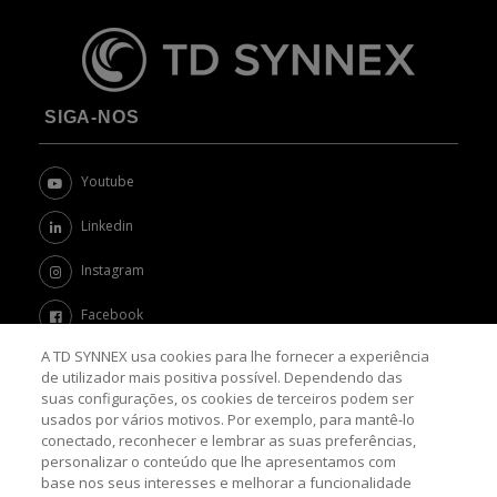
SIGA-NOS
Youtube
Linkedin
Instagram
Facebook
A TD SYNNEX usa cookies para lhe fornecer a experiência
Twitter
de utilizador mais positiva possível. Dependendo das
suas configurações, os cookies de terceiros podem ser
Channel Academy
usados por vários motivos. Por exemplo, para mantê-lo
conectado, reconhecer e lembrar as suas preferências,
SOBRE O BLOG
personalizar o conteúdo que lhe apresentamos com
base nos seus interesses e melhorar a funcionalidade