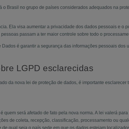
ará o Brasil no grupo de países considerados adequados na pro
cia. Ela visa aumentar a privacidade dos dados pessoais e o p
as pessoas passam a ter maior controle sobre todo o processam
de Dados é garantir a segurança das informações pessoais do
sobre LGPD esclarecidas
ado da nova lei de proteção de dados, é importante esclarecer 
 quem será afetado de fato pela nova norma. A lei valerá para 
ações de coleta, recepção, classificação, processamento ou qual
e de qual seja o país sede em que os dados estejam localizado