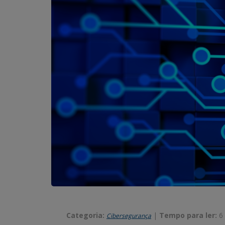
Categoria:
|
Tempo para ler:
6
Cibersegurança