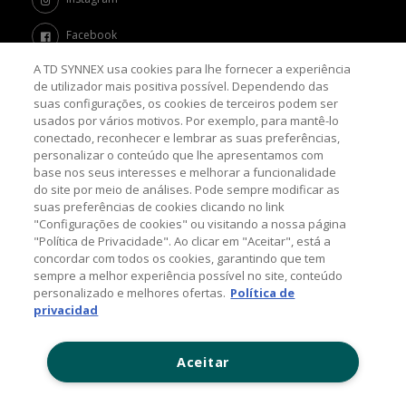
Facebook
A TD SYNNEX usa cookies para lhe fornecer a experiência
Twitter
de utilizador mais positiva possível. Dependendo das
suas configurações, os cookies de terceiros podem ser
Channel Academy
usados por vários motivos. Por exemplo, para mantê-lo
conectado, reconhecer e lembrar as suas preferências,
SOBRE O BLOG
personalizar o conteúdo que lhe apresentamos com
base nos seus interesses e melhorar a funcionalidade
do site por meio de análises. Pode sempre modificar as
Nosso objetivo é levar até você as principais informações e
suas preferências de cookies clicando no link
tendências sobre o mercado de TI, com a missão de mantê-lo
atualizado sobre as últimas novidades do universo da tecnologia.
"Configurações de cookies" ou visitando a nossa página
"Política de Privacidade". Ao clicar em "Aceitar", está a
concordar com todos os cookies, garantindo que tem
sempre a melhor experiência possível no site, conteúdo
© 2026 TD SYNNEX Corporation, 44201 Nobel Drive,
personalizado e melhores ofertas.
Política de
Fremont, CA 94538, USA, Tel: +1 954 308 0570
privacidad
Política de Comentários
Aceitar
Contato: (11) 5525-7300
www.tdsynnex.com