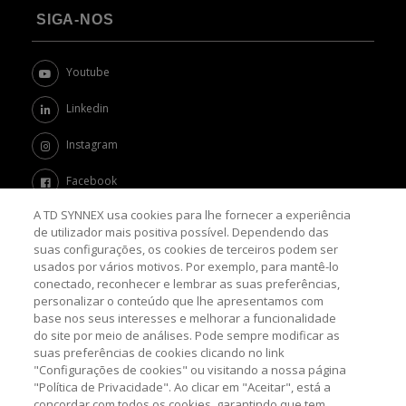
SIGA-NOS
Youtube
Linkedin
Instagram
Facebook
A TD SYNNEX usa cookies para lhe fornecer a experiência
Twitter
de utilizador mais positiva possível. Dependendo das
suas configurações, os cookies de terceiros podem ser
Channel Academy
usados por vários motivos. Por exemplo, para mantê-lo
conectado, reconhecer e lembrar as suas preferências,
SOBRE O BLOG
personalizar o conteúdo que lhe apresentamos com
base nos seus interesses e melhorar a funcionalidade
do site por meio de análises. Pode sempre modificar as
Nosso objetivo é levar até você as principais informações e
suas preferências de cookies clicando no link
tendências sobre o mercado de TI, com a missão de mantê-lo
"Configurações de cookies" ou visitando a nossa página
atualizado sobre as últimas novidades do universo da tecnologia.
"Política de Privacidade". Ao clicar em "Aceitar", está a
concordar com todos os cookies, garantindo que tem