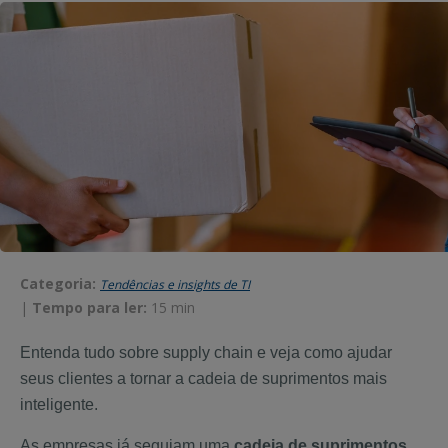
Categoria:
Tendências e insights de TI
|
Tempo para ler:
15 min
Entenda tudo sobre
supply
chain
e veja como ajudar
seus clientes a tornar a cadeia de suprimentos mais
inteligente.
As empresas já seguiam uma
cadeia de suprimentos