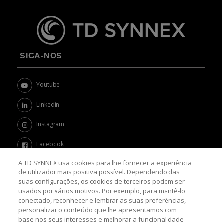
SIGA-NOS
Youtube
Linkedin
Instagram
Facebook
A TD SYNNEX usa cookies para lhe fornecer a experiência
Twitter
de utilizador mais positiva possível. Dependendo das
suas configurações, os cookies de terceiros podem ser
Channel Academy
usados por vários motivos. Por exemplo, para mantê-lo
conectado, reconhecer e lembrar as suas preferências,
SOBRE O BLOG
personalizar o conteúdo que lhe apresentamos com
base nos seus interesses e melhorar a funcionalidade