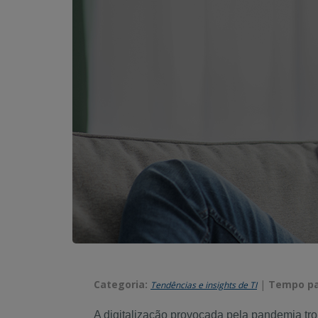
Categoria:
|
Tempo par
Tendências e insights de TI
A digitalização provocada pela pandemia tr