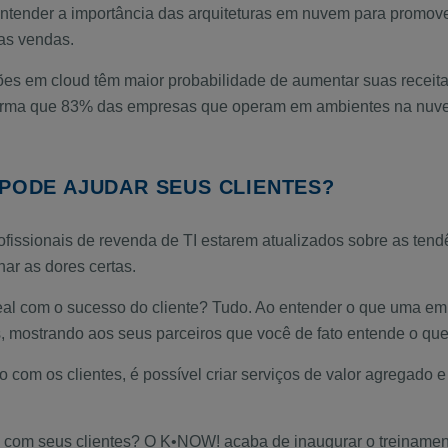
entender a importância das arquiteturas em nuvem para promove
as vendas.
s em cloud têm maior probabilidade de aumentar suas receitas
irma que 83% das empresas que operam em ambientes na nuvem
 PODE AJUDAR SEUS CLIENTES?
ofissionais de revenda de TI estarem atualizados sobre as ten
nar as dores certas.
deal com o sucesso do cliente? Tudo. Ao entender o que uma em
 mostrando aos seus parceiros que você de fato entende o que 
o com os clientes, é possível criar serviços de valor agregado
a com seus clientes? O K•NOW! acaba de inaugurar o treiname