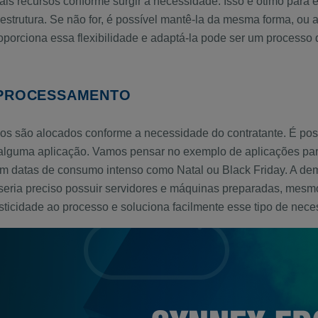
is recursos conforme surgir a necessidade. Isso é ótimo par
aestrutura. Se não for, é possível mantê-la da mesma forma, ou a
proporciona essa flexibilidade e adaptá-la pode ser um process
 PROCESSAMENTO
os são alocados conforme a necessidade do contratante. É poss
r alguma aplicação. Vamos pensar no exemplo de aplicações p
m datas de consumo intenso como Natal ou Black Friday. A de
l, seria preciso possuir servidores e máquinas preparadas, mesm
icidade ao processo e soluciona facilmente esse tipo de nece