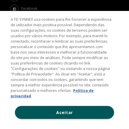
Facebook
A TD SYNNEX usa cookies para lhe fornecer a experiência
Twitter
de utilizador mais positiva possível. Dependendo das
suas configurações, os cookies de terceiros podem ser
Channel Academy
usados por vários motivos. Por exemplo, para mantê-lo
conectado, reconhecer e lembrar as suas preferências,
SOBRE O BLOG
personalizar o conteúdo que lhe apresentamos com
base nos seus interesses e melhorar a funcionalidade
do site por meio de análises. Pode sempre modificar as
Nosso objetivo é levar até você as principais informações e
suas preferências de cookies clicando no link
tendências sobre o mercado de TI, com a missão de mantê-lo
atualizado sobre as últimas novidades do universo da tecnologia.
"Configurações de cookies" ou visitando a nossa página
"Política de Privacidade". Ao clicar em "Aceitar", está a
concordar com todos os cookies, garantindo que tem
sempre a melhor experiência possível no site, conteúdo
© 2026 TD SYNNEX Corporation, 44201 Nobel Drive,
personalizado e melhores ofertas.
Política de
Fremont, CA 94538, USA, Tel: +1 954 308 0570
privacidad
Política de Comentários
Aceitar
Contato: (11) 5525-7300
www.tdsynnex.com