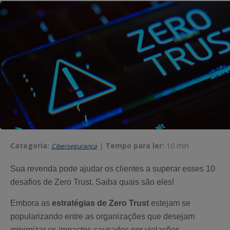
Categoria:
|
Tempo para ler:
10 min
Cibersegurança
Sua revenda pode ajudar os clientes a superar esses 10
desafios de Zero Trust. Saiba quais são eles
!
Embora as
estratégias de Zero Trust
estejam se
popularizando entre as organizações que desejam
minimizar os impactos causados por violações