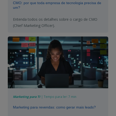
CMO: por que toda empresa de tecnologia precisa de
um?
Entenda todos os detalhes sobre o cargo de CMO
(
Chief
Marketing Officer).
Marketing para TI
|
Tempo para ler:
7 min
Marketing para revendas: como gerar mais leads?