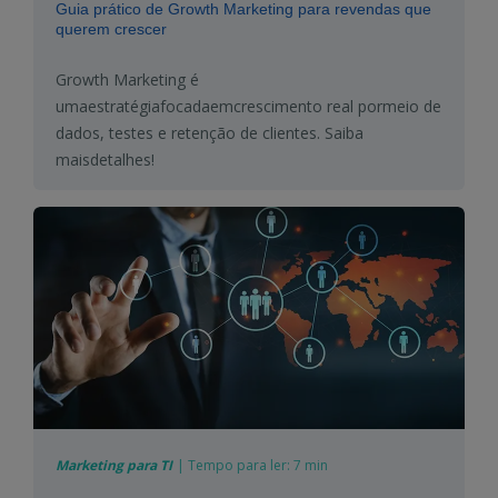
Guia prático de Growth Marketing para revendas que
querem crescer
Growth Marketing é
uma
estratégia
focada
em
crescimento
real
por
meio
de
dados, testes e
retenção
de
clientes
. Saiba
mais
detalhes
!
Marketing para TI
|
Tempo para ler:
7 min