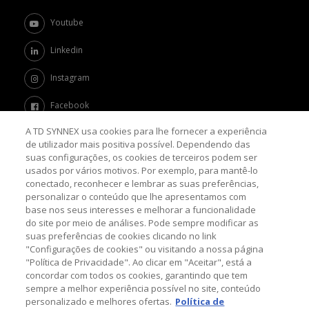
Youtube
Linkedin
Instagram
Facebook
A TD SYNNEX usa cookies para lhe fornecer a experiência
Twitter
de utilizador mais positiva possível. Dependendo das
suas configurações, os cookies de terceiros podem ser
Channel Academy
usados por vários motivos. Por exemplo, para mantê-lo
conectado, reconhecer e lembrar as suas preferências,
SOBRE O BLOG
personalizar o conteúdo que lhe apresentamos com
base nos seus interesses e melhorar a funcionalidade
do site por meio de análises. Pode sempre modificar as
Nosso objetivo é levar até você as principais informações e
suas preferências de cookies clicando no link
tendências sobre o mercado de TI, com a missão de mantê-lo
atualizado sobre as últimas novidades do universo da tecnologia.
"Configurações de cookies" ou visitando a nossa página
"Política de Privacidade". Ao clicar em "Aceitar", está a
concordar com todos os cookies, garantindo que tem
sempre a melhor experiência possível no site, conteúdo
© 2026 TD SYNNEX Corporation, 44201 Nobel Drive,
personalizado e melhores ofertas.
Política de
Fremont, CA 94538, USA, Tel: +1 954 308 0570