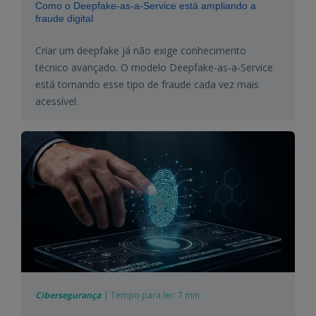
Como o Deepfake-as-a-Service está ampliando a
fraude digital
Criar um deepfake já não exige conhecimento
técnico avançado. O modelo Deepfake-as-a-Service
está tornando esse tipo de fraude cada vez mais
acessível.
Cibersegurança
|
Tempo para ler:
7 min