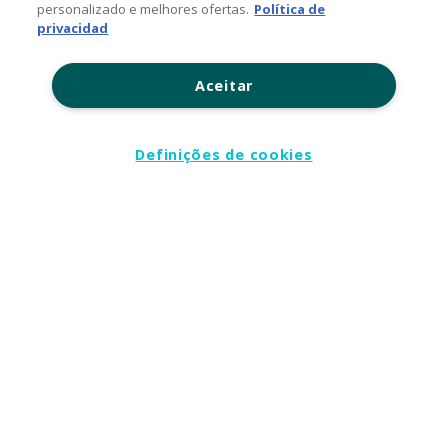
personalizado e melhores ofertas.
Política de
privacidad
Facebook
Twitter
Aceitar
Channel Academy
Definições de cookies
SOBRE O BLOG
Nosso objetivo é levar até você as principais informações e
tendências sobre o mercado de TI, com a missão de mantê-lo
atualizado sobre as últimas novidades do universo da tecnologia.
© 2026 TD SYNNEX Corporation, 44201 Nobel Drive,
Fremont, CA 94538, USA, Tel: +1 954 308 0570
Política de Comentários
Contato: (11) 5525-7300
www.tdsynnex.com