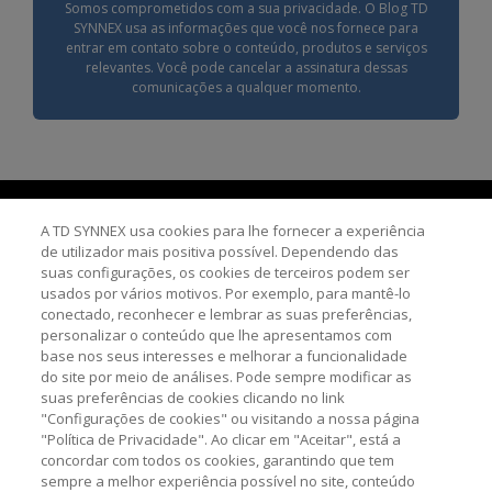
Somos comprometidos com a sua privacidade. O Blog TD
SYNNEX usa as informações que você nos fornece para
entrar em contato sobre o conteúdo, produtos e serviços
relevantes. Você pode cancelar a assinatura dessas
comunicações a qualquer momento.
A TD SYNNEX usa cookies para lhe fornecer a experiência
de utilizador mais positiva possível. Dependendo das
suas configurações, os cookies de terceiros podem ser
usados por vários motivos. Por exemplo, para mantê-lo
conectado, reconhecer e lembrar as suas preferências,
SIGA-NOS
personalizar o conteúdo que lhe apresentamos com
base nos seus interesses e melhorar a funcionalidade
do site por meio de análises. Pode sempre modificar as
suas preferências de cookies clicando no link
Youtube
"Configurações de cookies" ou visitando a nossa página
"Política de Privacidade". Ao clicar em "Aceitar", está a
Linkedin
concordar com todos os cookies, garantindo que tem
sempre a melhor experiência possível no site, conteúdo
Instagram