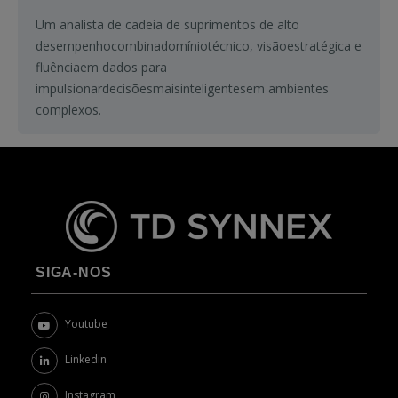
Um
analista
de
cadeia
de
suprimentos
de alto
desempenho
combina
domínio
técnico
,
visão
estratégica
e
fluência
em
dados para
impulsionar
decisões
mais
inteligentes
em
ambientes
complexos
.
SIGA-NOS
Youtube
Linkedin
Instagram