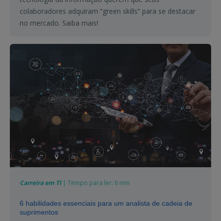
colaboradores adquiram “green skills” para se destacar
no mercado. Saiba mais!
Carreira em TI
| Tempo para ler: 6 min
6 habilidades essenciais para um analista de cadeia de
suprimentos