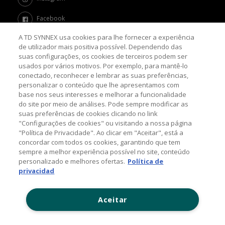
Facebook
A TD SYNNEX usa cookies para lhe fornecer a experiência
Twitter
de utilizador mais positiva possível. Dependendo das
suas configurações, os cookies de terceiros podem ser
Channel Academy
usados por vários motivos. Por exemplo, para mantê-lo
conectado, reconhecer e lembrar as suas preferências,
SOBRE O BLOG
personalizar o conteúdo que lhe apresentamos com
base nos seus interesses e melhorar a funcionalidade
do site por meio de análises. Pode sempre modificar as
Nosso objetivo é levar até você as principais informações e
suas preferências de cookies clicando no link
tendências sobre o mercado de TI, com a missão de mantê-lo
"Configurações de cookies" ou visitando a nossa página
atualizado sobre as últimas novidades do universo da tecnologia.
"Política de Privacidade". Ao clicar em "Aceitar", está a
concordar com todos os cookies, garantindo que tem
sempre a melhor experiência possível no site, conteúdo
© 2026 TD SYNNEX Corporation, 44201 Nobel Drive,
personalizado e melhores ofertas.
Política de
Fremont, CA 94538, USA, Tel: +1 954 308 0570
privacidad
Política de Comentários
Aceitar
Contato: (11) 5525-7300
www.tdsynnex.com