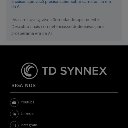
5 coisas que você precisa saber sobre carreiras na era
da AI
As
carreiras
digitais
estão
mudando
rapidamente
.
Descubra
quais
competências
serão
decisivas
para
prosperar
na
era da AI.
SIGA-NOS
Youtube
Linkedin
Instagram