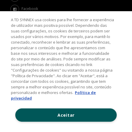
Facebook
A TD SYNNEX usa cookies para lhe fornecer a experiência
Twitter
de utilizador mais positiva possível. Dependendo das
suas configurações, os cookies de terceiros podem ser
Channel Academy
usados por vários motivos. Por exemplo, para mantê-lo
conectado, reconhecer e lembrar as suas preferências,
SOBRE O BLOG
personalizar o conteúdo que lhe apresentamos com
base nos seus interesses e melhorar a funcionalidade
do site por meio de análises. Pode sempre modificar as
Nosso objetivo é levar até você as principais informações e
suas preferências de cookies clicando no link
tendências sobre o mercado de TI, com a missão de mantê-lo
atualizado sobre as últimas novidades do universo da tecnologia.
"Configurações de cookies" ou visitando a nossa página
"Política de Privacidade". Ao clicar em "Aceitar", está a
concordar com todos os cookies, garantindo que tem
sempre a melhor experiência possível no site, conteúdo
© 2026 TD SYNNEX Corporation, 44201 Nobel Drive,
personalizado e melhores ofertas.
Política de
Fremont, CA 94538, USA, Tel: +1 954 308 0570
privacidad
Política de Comentários
Aceitar
Contato: (11) 5525-7300
www.tdsynnex.com