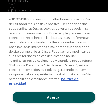
Instagram
Facebook
A TD SYNNEX usa cookies para lhe fornecer a experiência
Twitter
de utilizador mais positiva possível. Dependendo das
suas configurações, os cookies de terceiros podem ser
Channel Academy
usados por vários motivos. Por exemplo, para mantê-lo
conectado, reconhecer e lembrar as suas preferências,
SOBRE O BLOG
personalizar o conteúdo que lhe apresentamos com
base nos seus interesses e melhorar a funcionalidade
do site por meio de análises. Pode sempre modificar as
Nosso objetivo é levar até você as principais informações e
suas preferências de cookies clicando no link
tendências sobre o mercado de TI, com a missão de mantê-lo
atualizado sobre as últimas novidades do universo da tecnologia.
"Configurações de cookies" ou visitando a nossa página
"Política de Privacidade". Ao clicar em "Aceitar", está a
concordar com todos os cookies, garantindo que tem
sempre a melhor experiência possível no site, conteúdo
© 2026 TD SYNNEX Corporation, 44201 Nobel Drive,
personalizado e melhores ofertas.
Política de
Fremont, CA 94538, USA, Tel: +1 954 308 0570
privacidad
Política de Comentários
Aceitar
Contato: (11) 5525-7300
www.tdsynnex.com