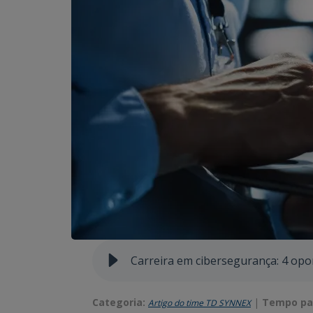
Carreira em cibersegurança: 4 opo
Categoria:
|
Tempo par
Artigo do time TD SYNNEX