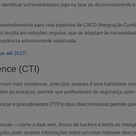
identificar vulnerabilidades logo na fase de desenvolvimento 
senvolvimento para criar pipelines de
CI/CD
(Integração Cont
so resulta em soluções seguras, que se adaptam às necessidad
mpetência extremamente valorizada.
ue até 2027!
gence (CTI)
ornam mais complexas, antecipar ataques é uma habilidade ess
obre as ameaças, permite que profissionais de segurança ajam 
cnicas e procedimentos (TTPs) dos cibercriminosos permite qu
versas — como a dark web, fóruns de hackers e feeds de inteligê
ções pode receber informações sobre um novo malware direci