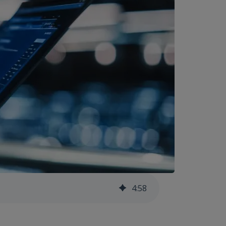
4
:
58