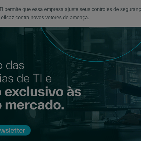
 permite que essa empresa ajuste seus controles de segurança 
o eficaz contra novos vetores de ameaça.