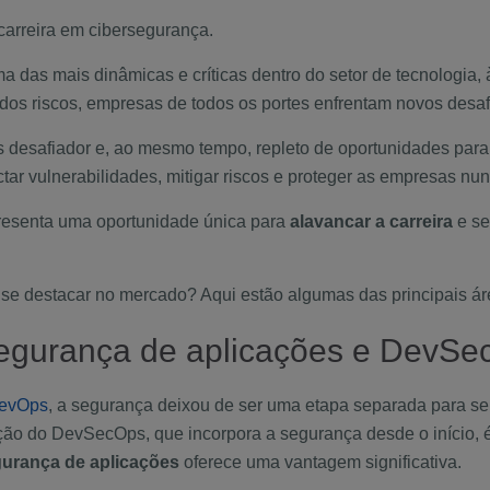
carreira em cibersegurança.
a das mais dinâmicas e críticas dentro do setor de tecnologia
os riscos, empresas de todos os portes enfrentam novos desafio
s desafiador e, ao mesmo tempo, repleto de oportunidades par
r vulnerabilidades, mitigar riscos e proteger as empresas nunc
resenta uma oportunidade única para
alavancar a carreira
e se
se destacar no mercado? Aqui estão algumas das principais á
segurança de aplicações e DevS
evOps
, a segurança deixou de ser uma etapa separada para se 
ação do
DevSecOps
, que incorpora a segurança desde o início, 
urança de aplicações
oferece uma vantagem significativa.