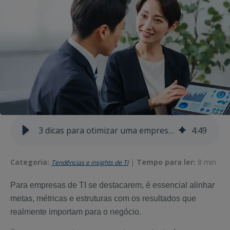
3 dicas para otimizar uma empresa de TI e superar expectativas
4
:
49
Categoria:
|
Tempo para ler:
8 min
Tendências e insights de TI
Para
empresas
de TI se
destacarem
, é
essencial
alinhar
metas
,
métricas
e
estruturas
com
os
resultados
que
realmente
importam
para o
negócio
.