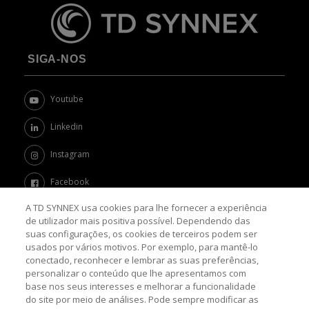
SIGA-NOS
Youtube
Linkedin
Instagram
Facebook
A TD SYNNEX usa cookies para lhe fornecer a experiência
Twitter
de utilizador mais positiva possível. Dependendo das
suas configurações, os cookies de terceiros podem ser
Channel Academy
usados por vários motivos. Por exemplo, para mantê-lo
conectado, reconhecer e lembrar as suas preferências,
SOBRE O BLOG
personalizar o conteúdo que lhe apresentamos com
base nos seus interesses e melhorar a funcionalidade
do site por meio de análises. Pode sempre modificar as
Nosso objetivo é levar até você as principais informações e