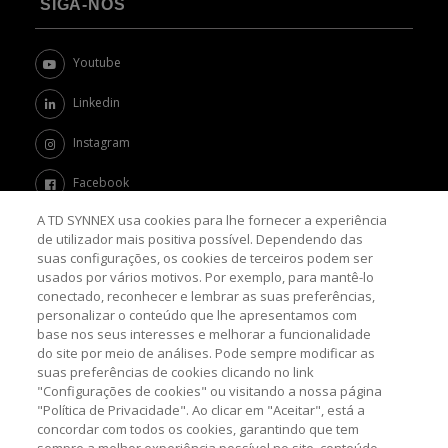
SIGA-NOS
Youtube
Linkedin
Instagram
Facebook
A TD SYNNEX usa cookies para lhe fornecer a experiência
Twitter
de utilizador mais positiva possível. Dependendo das
suas configurações, os cookies de terceiros podem ser
Channel Academy
usados por vários motivos. Por exemplo, para mantê-lo
conectado, reconhecer e lembrar as suas preferências,
SOBRE O BLOG
personalizar o conteúdo que lhe apresentamos com
base nos seus interesses e melhorar a funcionalidade
do site por meio de análises. Pode sempre modificar as
Nosso objetivo é levar até você as principais informações e
suas preferências de cookies clicando no link
tendências sobre o mercado de TI, com a missão de mantê-lo
atualizado sobre as últimas novidades do universo da tecnologia.
"Configurações de cookies" ou visitando a nossa página
"Política de Privacidade". Ao clicar em "Aceitar", está a
concordar com todos os cookies, garantindo que tem