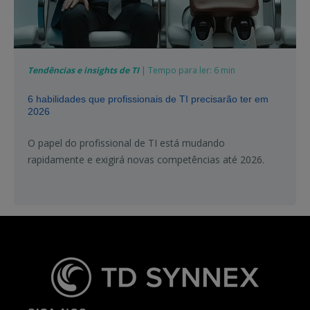
Tendências e insights de TI
| Tempo para ler: 6 min
6 habilidades que profissionais de TI precisarão ter em
2026
O papel do profissional de TI está mudando
rapidamente e exigirá novas competências até 2026.