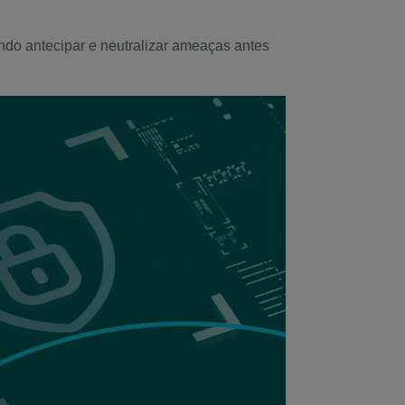
ndo antecipar e neutralizar ameaças antes