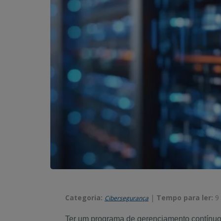
Categoria:
|
Tempo para ler:
9
Cibersegurança
Ter um programa de gerenciamento contínuo 