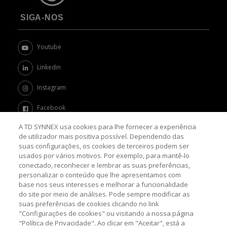
SIGA-NOS
Youtube
Linkedin
Instagram
Facebook
A TD SYNNEX usa cookies para lhe fornecer a experiência
Twitter
de utilizador mais positiva possível. Dependendo das
suas configurações, os cookies de terceiros podem ser
Channel Academy
usados por vários motivos. Por exemplo, para mantê-lo
conectado, reconhecer e lembrar as suas preferências,
SOBRE O BLOG
personalizar o conteúdo que lhe apresentamos com
base nos seus interesses e melhorar a funcionalidade
do site por meio de análises. Pode sempre modificar as
Nosso objetivo é levar até você as principais informações e
suas preferências de cookies clicando no link
tendências sobre o mercado de TI, com a missão de mantê-lo
"Configurações de cookies" ou visitando a nossa página
atualizado sobre as últimas novidades do universo da tecnologia.
"Política de Privacidade". Ao clicar em "Aceitar", está a