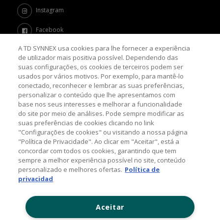
Instagram
Facebook
A TD SYNNEX usa cookies para lhe fornecer a experiência
Twitter
de utilizador mais positiva possível. Dependendo das
suas configurações, os cookies de terceiros podem ser
Channel Academy
usados por vários motivos. Por exemplo, para mantê-lo
conectado, reconhecer e lembrar as suas preferências,
SOBRE O BLOG
personalizar o conteúdo que lhe apresentamos com
base nos seus interesses e melhorar a funcionalidade
do site por meio de análises. Pode sempre modificar as
Nosso objetivo é levar até você as principais informações e
suas preferências de cookies clicando no link
tendências sobre o mercado de TI, com a missão de mantê-lo
atualizado sobre as últimas novidades do universo da tecnologia.
"Configurações de cookies" ou visitando a nossa página
"Política de Privacidade". Ao clicar em "Aceitar", está a
concordar com todos os cookies, garantindo que tem
sempre a melhor experiência possível no site, conteúdo
© 2026 TD SYNNEX Corporation, 44201 Nobel Drive,
personalizado e melhores ofertas.
Política de
Fremont, CA 94538, USA, Tel: +1 954 308 0570
privacidad
Política de Comentários
Aceitar
Contato: (11) 5525-7300