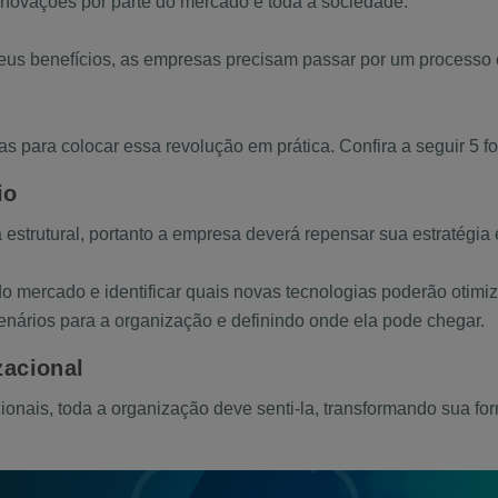
inovações por parte do mercado e toda a sociedade.
 seus benefícios, as empresas precisam passar por um processo
s para colocar essa revolução em prática. Confira a seguir 5 
io
strutural, portanto a empresa deverá repensar sua estratégia e
do mercado e identificar quais novas tecnologias poderão otimi
enários para a organização e definindo onde ela pode chegar.
zacional
is, toda a organização deve senti-la, transformando sua forma