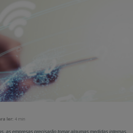
a ler:
4 min
os, as empresas precisarão tomar algumas medidas internas.