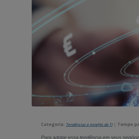
Categoria:
|
Tempo par
Tendências e insights de TI
Para adotar essa tendência em seus negóci