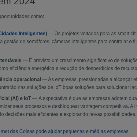
 em 2024
 oportunidades como:
Cidades Inteligentes
)
— Os projetos voltados para as smart cit
a gestão de semáforos, câmeras inteligentes para controlar o fl
stentáveis —
É previsto um crescimento significativo de soluç
mo eficiência energética e redução de desperdícios de recurs
iência operacional —
As empresas, pressionadas a alcançar efi
ntrarão nas soluções de IoT boas soluções para solucionar la
cial (AI) e IoT —
A expectativa é que as empresas adotem duas
timizar seus processos e desbloquear vantagem competitiva. A i
ndo decisões mais eficientes e explorando novas possibilidades.
ernet das Coisas pode ajudar pequenas e médias empresas.