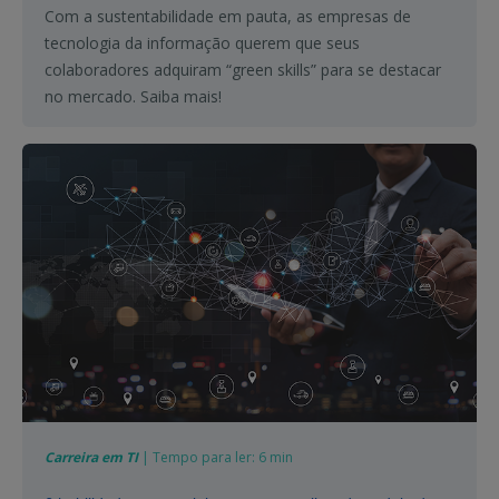
Com a sustentabilidade em pauta, as empresas de
tecnologia da informação querem que seus
colaboradores adquiram “green skills” para se destacar
no mercado. Saiba mais!
Carreira em TI
| Tempo para ler: 6 min