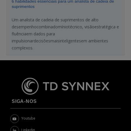
6 habilidades essenciais para um analista de cadeia de
suprimentos
Um
analista
de
cadeia
de
suprimentos
de alto
desempenho
combina
domínio
técnico
,
visão
estratégica
e
fluência
em
dados para
impulsionar
decisões
mais
inteligentes
em
ambientes
complexos
.
SIGA-NOS
Youtube
Linkedin