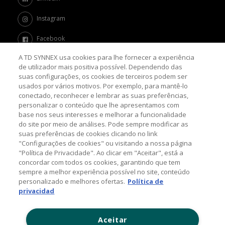
Instagram
Facebook
A TD SYNNEX usa cookies para lhe fornecer a experiência
Twitter
de utilizador mais positiva possível. Dependendo das
suas configurações, os cookies de terceiros podem ser
Channel Academy
usados por vários motivos. Por exemplo, para mantê-lo
conectado, reconhecer e lembrar as suas preferências,
SOBRE O BLOG
personalizar o conteúdo que lhe apresentamos com
base nos seus interesses e melhorar a funcionalidade
do site por meio de análises. Pode sempre modificar as
Nosso objetivo é levar até você as principais informações e
suas preferências de cookies clicando no link
tendências sobre o mercado de TI, com a missão de mantê-lo
atualizado sobre as últimas novidades do universo da tecnologia.
"Configurações de cookies" ou visitando a nossa página
"Política de Privacidade". Ao clicar em "Aceitar", está a
concordar com todos os cookies, garantindo que tem
sempre a melhor experiência possível no site, conteúdo
© 2026 TD SYNNEX Corporation, 44201 Nobel Drive,
personalizado e melhores ofertas.
Política de
Fremont, CA 94538, USA, Tel: +1 954 308 0570
privacidad
Política de Comentários
Aceitar
Contato: (11) 5525-7300