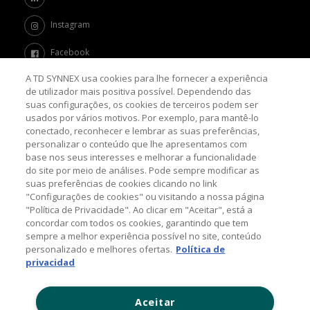
Instagram
Facebook
A TD SYNNEX usa cookies para lhe fornecer a experiência
Twitter
de utilizador mais positiva possível. Dependendo das
suas configurações, os cookies de terceiros podem ser
Channel Academy
usados por vários motivos. Por exemplo, para mantê-lo
conectado, reconhecer e lembrar as suas preferências,
SOBRE O BLOG
personalizar o conteúdo que lhe apresentamos com
base nos seus interesses e melhorar a funcionalidade
do site por meio de análises. Pode sempre modificar as
Nosso objetivo é levar até você as principais informações e
suas preferências de cookies clicando no link
tendências sobre o mercado de TI, com a missão de mantê-lo
atualizado sobre as últimas novidades do universo da tecnologia.
"Configurações de cookies" ou visitando a nossa página
"Política de Privacidade". Ao clicar em "Aceitar", está a
concordar com todos os cookies, garantindo que tem
sempre a melhor experiência possível no site, conteúdo
© 2026 TD SYNNEX Corporation, 44201 Nobel Drive,
personalizado e melhores ofertas.
Política de
Fremont, CA 94538, USA, Tel: +1 954 308 0570
privacidad
Política de Comentários
Aceitar
Contato: (11) 5525-7300