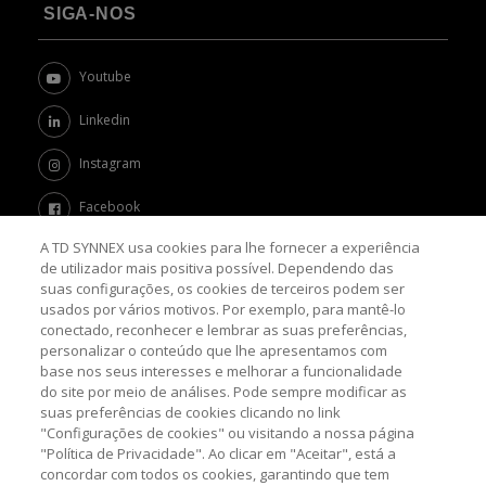
SIGA-NOS
Youtube
Linkedin
Instagram
Facebook
A TD SYNNEX usa cookies para lhe fornecer a experiência
Twitter
de utilizador mais positiva possível. Dependendo das
suas configurações, os cookies de terceiros podem ser
Channel Academy
usados por vários motivos. Por exemplo, para mantê-lo
conectado, reconhecer e lembrar as suas preferências,
SOBRE O BLOG
personalizar o conteúdo que lhe apresentamos com
base nos seus interesses e melhorar a funcionalidade
do site por meio de análises. Pode sempre modificar as
Nosso objetivo é levar até você as principais informações e
suas preferências de cookies clicando no link
tendências sobre o mercado de TI, com a missão de mantê-lo
atualizado sobre as últimas novidades do universo da tecnologia.
"Configurações de cookies" ou visitando a nossa página
"Política de Privacidade". Ao clicar em "Aceitar", está a
concordar com todos os cookies, garantindo que tem