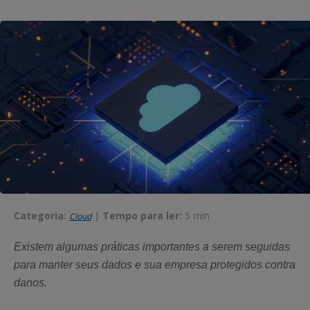
Categoria:
|
Tempo para ler:
5 min
Cloud
Existem algumas práticas importantes a serem seguidas
para manter seus dados e sua empresa protegidos contra
danos.