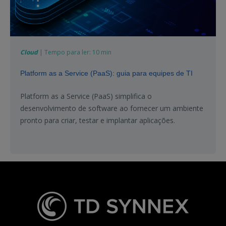
Cloud
| Tempo para ler: 10 min
Platform as a Service (PaaS): guia para equipes de TI
Platform as a Service (PaaS) simplifica o
desenvolvimento de software ao fornecer um ambiente
pronto para criar, testar e implantar aplicações.