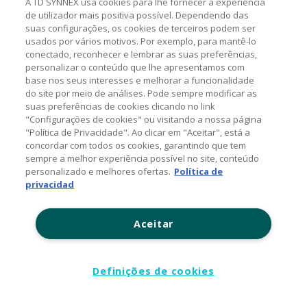
A TD SYNNEX usa cookies para lhe fornecer a experiência
Twitter
de utilizador mais positiva possível. Dependendo das
suas configurações, os cookies de terceiros podem ser
Channel Academy
usados por vários motivos. Por exemplo, para mantê-lo
conectado, reconhecer e lembrar as suas preferências,
SOBRE O BLOG
personalizar o conteúdo que lhe apresentamos com
base nos seus interesses e melhorar a funcionalidade
do site por meio de análises. Pode sempre modificar as
Nosso objetivo é levar até você as principais informações e
suas preferências de cookies clicando no link
tendências sobre o mercado de TI, com a missão de mantê-lo
"Configurações de cookies" ou visitando a nossa página
atualizado sobre as últimas novidades do universo da tecnologia.
"Política de Privacidade". Ao clicar em "Aceitar", está a
concordar com todos os cookies, garantindo que tem
sempre a melhor experiência possível no site, conteúdo
© 2026 TD SYNNEX Corporation, 44201 Nobel Drive,
personalizado e melhores ofertas.
Política de
Fremont, CA 94538, USA, Tel: +1 954 308 0570
privacidad
Política de Comentários
Aceitar
Contato: (11) 5525-7300
www.tdsynnex.com
Definições de cookies