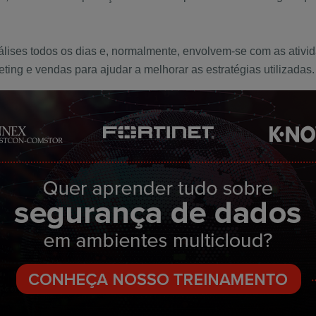
álises todos os dias e, normalmente, envolvem-se com as ativid
ting e vendas para ajudar a melhorar as estratégias utilizadas.